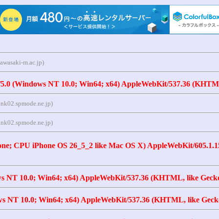
awasaki-m.ac.jp)
/5.0 (Windows NT 10.0; Win64; x64) AppleWebKit/537.36 (KHTML,
nk02.spmode.ne.jp)
nk02.spmode.ne.jp)
hone; CPU iPhone OS 26_5_2 like Mac OS X) AppleWebKit/605.1.
s NT 10.0; Win64; x64) AppleWebKit/537.36 (KHTML, like Gecko)
s NT 10.0; Win64; x64) AppleWebKit/537.36 (KHTML, like Gecko