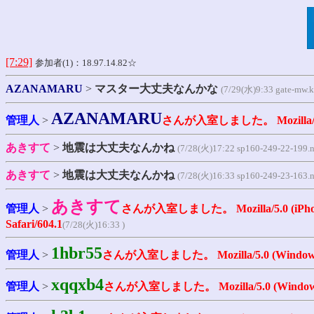
[7:29]
参加者(1)：18.97.14.82☆
AZANAMARU
>
マスター大丈夫なんかな
(7/29(水)9:33 gate-mw.k
AZANAMARU
管理人
>
さんが入室しました。
Mozilla
あきすて
>
地震は大丈夫なんかね
(7/28(火)17:22 sp160-249-22-199.n
あきすて
>
地震は大丈夫なんかね
(7/28(火)16:33 sp160-249-23-163.n
あきすて
管理人
>
さんが入室しました。
Mozilla/5.0 (iP
Safari/604.1
(7/28(火)16:33 )
1hbr55
管理人
>
さんが入室しました。
Mozilla/5.0 (Window
xqqxb4
管理人
>
さんが入室しました。
Mozilla/5.0 (Window