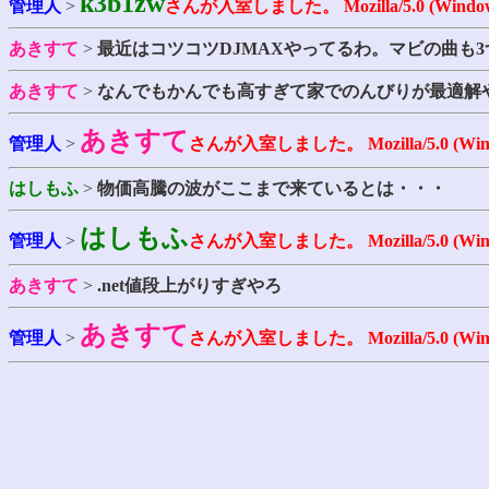
k3b1zw
管理人
>
さんが入室しました。
Mozilla/5.0 (Windo
あきすて
>
最近はコツコツDJMAXやってるわ。マビの曲も
あきすて
>
なんでもかんでも高すぎて家でのんびりが最適解
あきすて
管理人
>
さんが入室しました。
Mozilla/5.0 (Wi
はしもふ
>
物価高騰の波がここまで来ているとは・・・
はしもふ
管理人
>
さんが入室しました。
Mozilla/5.0 (Wi
あきすて
>
.net値段上がりすぎやろ
あきすて
管理人
>
さんが入室しました。
Mozilla/5.0 (Wi